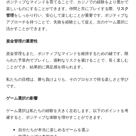
ポジティブなマインドを育てることで、カジノでの経験をより豊かで
楽しいものにすることができます。仲間と共にプレイする際、
リスク
管理
をしっかり行い、安心して楽しむことが重要です。ポジティブな
アプローチを持つことで、失敗を経験として捉え、次のゲーム選択に
活かすことができます。
資金管理の重要性
資金管理もまた、ポジティブなマインドを維持するための鍵です。限
られた予算内でプレイし、過剰なリスクを避けることで、長く楽しむ
ことができ、結果的に満足感を得られます。
私たちの目標は、勝ち負けよりも、そのプロセスで得る楽しさと学び
です。
ゲーム選択の影響
ゲーム選択は私たちの経験を大きく左右します。以下のポイントを考
慮すると、ポジティブな体験を増やすことができます。
自分たちが本当に楽しめるゲームを選ぶ