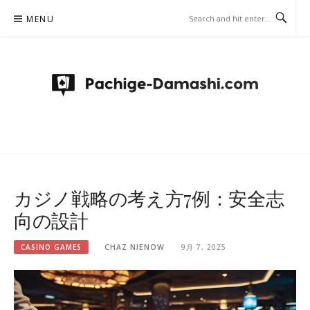
Skip
MENU
to
content
PACHIGE-DAMASHI.COM –
CASINO GAMES
カジノ戦略の考え方7例：安全志
向の設計
CASINO GAMES
CHAZ NIENOW
9月 7, 2025