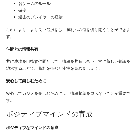
各ゲームのルール
確率
過去のプレイヤーの経験
これにより、より良い選択をし、勝利への道を切り開くことができま
す。
仲間との情報共有
共に成功を目指す仲間として、情報を共有し合い、常に新しい知識を
追求することで、勝利を掴む可能性を高めましょう。
安心して楽しむために
安心してカジノを楽しむためには、情報収集を怠らないことが重要で
す。
ポジティブマインドの育成
ポジティブなマインドの育成