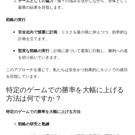
チームとしての協力
：個々の強みを活かしながら、全体として
最善の結果を目指します。
戦略の実行
安全志向で慎重に計画
：リスクを最小限に抑えつつ、効率的な
計画を立てます。
堅実な戦略の実行
：計画に基づいて着実に行動し、勝利への道
を切り拓いていきます。
このアプローチを通じて、私たちは安全かつ効果的にカジノでの成功
を目指しています。
特定のゲームでの勝率を大幅に上げる
方法は何ですか？
特定のゲームでの勝率を大幅に上げる方法
戦略の研究と熟練