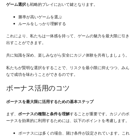
ゲーム選択
も戦略的プレイにおいて鍵となります。
勝率が高いゲームを選ぶ
ルールをしっかり理解する
これにより、私たちは一体感を持って、ゲームの魅力を最大限に引き
出すことができます。
共に知識を深め、楽しみながら安全にカジノ体験を共有しましょう。
私たちが賢明な選択をすることで、リスクを最小限に抑えつつ、みん
なで成功を味わうことができるのです。
ボーナス活用のコツ
ボーナスを最大限に活用するための基本ステップ
まず、
ボーナスの種類と条件を理解
することが重要です。カジノのボ
ーナスを効果的に利用するためには、以下のポイントを考慮します。
ボーナスには多くの場合、賭け条件が設定されています。これ