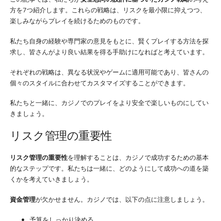
方を7つ紹介します。これらの戦略は、リスクを最小限に抑えつつ、
楽しみながらプレイを続けるためのものです。
私たち自身の経験や専門家の意見をもとに、賢くプレイする方法を探
求し、皆さんがより良い結果を得る手助けになればと考えています。
それぞれの戦略は、異なる状況やゲームに適用可能であり、皆さんの
個々のスタイルに合わせてカスタマイズすることができます。
私たちと一緒に、カジノでのプレイをより安全で楽しいものにしてい
きましょう。
リスク管理の重要性
リスク管理の重要性
を理解することは、カジノで成功するための基本
的なステップです。私たちは一緒に、どのようにして成功への道を築
くかを考えていきましょう。
資金管理
が欠かせません。カジノでは、以下の点に注意しましょう。
予算をしっかり決める