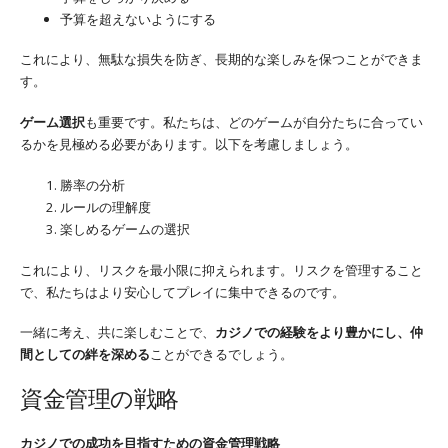
予算を超えないようにする
これにより、無駄な損失を防ぎ、長期的な楽しみを保つことができま
す。
ゲーム選択
も重要です。私たちは、どのゲームが自分たちに合ってい
るかを見極める必要があります。以下を考慮しましょう。
勝率の分析
ルールの理解度
楽しめるゲームの選択
これにより、リスクを最小限に抑えられます。リスクを管理すること
で、私たちはより安心してプレイに集中できるのです。
一緒に考え、共に楽しむことで、
カジノでの経験をより豊かにし、仲
間としての絆を深める
ことができるでしょう。
資金管理の戦略
カジノでの成功を目指すための資金管理戦略