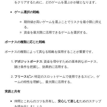
をクリアするために、どのゲームを選ぶかが鍵となります。
ゲーム選択の戦略
:
期待値が高いゲームを選ぶことでリスクを最小限に抑え
る。
資金を最大限に活用できるゲームを選択する。
ボーナスの種類に応じた戦略
ボーナスの種類によって異なる戦略を採用することが重要です。
デポジットボーナス
: 資金を増やすための基本的なボーナス。
賭け条件を把握し、効果的に活用する。
フリースピン
: 特定のスロットゲームで使用できるスピン。ゲ
ームの特性を理解し、最大限に活用する。
実践と共有
仲間とこれらのコツを共有し、
安心して楽しむ
ためのステップ
を踏み出しましょう。