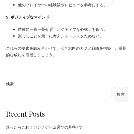
他のプレイヤーの経験談やレビューを参考にする。
5. ポジティブなマインド
勝敗に一喜一憂せず、ポジティブな心構えを保つ。
楽しむことを第一に考え、ストレスをためない。
これらの要素を組み合わせて、安全志向のカジノ戦略を構築し、長期
的な成功を目指しましょう。
検索
検索
Recent Posts
迷ったらこれ！カジノゲーム選びの基準7つ