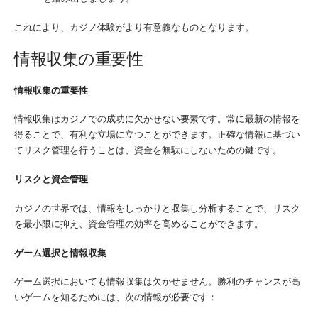
これにより、カジノ体験がより有意義なものとなります。
情報収集の重要性
情報収集の重要性
情報収集はカジノでの成功に欠かせない要素です。常に最新の情報を
得ることで、有利な立場に立つことができます。正確な情報に基づい
てリスク管理を行うことは、資金を無駄にしないための鍵です。
リスクと資金管理
カジノの世界では、情報をしっかりと収集し分析することで、リスク
を最小限に抑え、資金管理の効率を高めることができます。
ゲーム選択と情報収集
ゲーム選択においても情報収集は欠かせません。勝利のチャンスが高
いゲームを知るためには、次の情報が必要です：