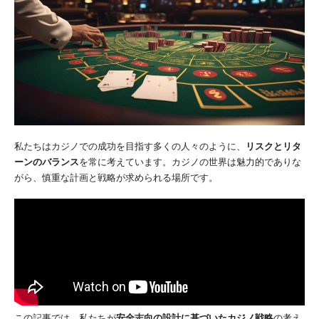
私たちはカジノでの成功を目指す多くの人々のように、
リスクとリタ
ーンのバランス
を常に考えています。カジノの世界は魅力的でありな
がら、慎重な計画と戦略が求められる場所です。
この記事では、私たちが
安全志向の設計に基づいたカジノ戦略
の考え