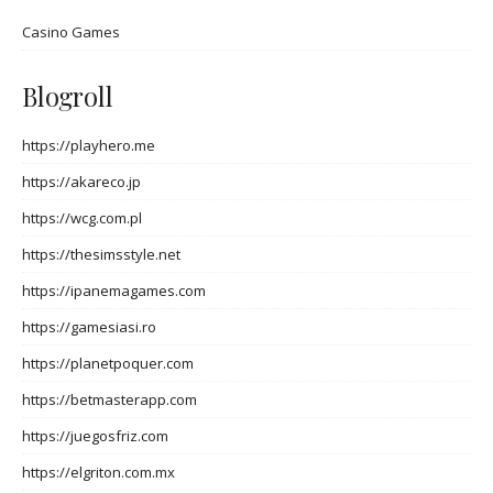
Casino Games
Blogroll
https://playhero.me
https://akareco.jp
https://wcg.com.pl
https://thesimsstyle.net
https://ipanemagames.com
https://gamesiasi.ro
https://planetpoquer.com
https://betmasterapp.com
https://juegosfriz.com
https://elgriton.com.mx