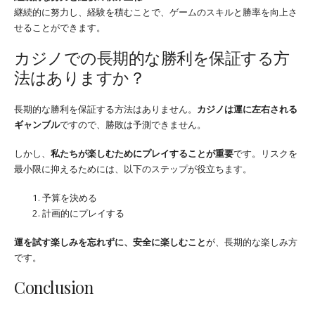
継続的に努力し、経験を積むことで、ゲームのスキルと勝率を向上さ
せることができます。
カジノでの長期的な勝利を保証する方
法はありますか？
長期的な勝利を保証する方法はありません。
カジノは運に左右される
ギャンブル
ですので、勝敗は予測できません。
しかし、
私たちが楽しむためにプレイすることが重要
です。リスクを
最小限に抑えるためには、以下のステップが役立ちます。
予算を決める
計画的にプレイする
運を試す楽しみを忘れずに、安全に楽しむこと
が、長期的な楽しみ方
です。
Conclusion