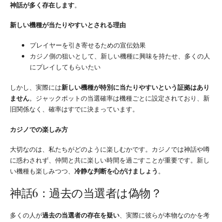
神話が多く存在します
。
新しい機種が当たりやすいとされる理由
プレイヤーを引き寄せるための宣伝効果
カジノ側の狙いとして、新しい機種に興味を持たせ、多くの人
にプレイしてもらいたい
しかし、実際には
新しい機種が特別に当たりやすいという証拠はあり
ません
。ジャックポットの当選確率は機種ごとに設定されており、新
旧関係なく、確率はすでに決まっています。
カジノでの楽しみ方
大切なのは、私たちがどのように楽しむかです。カジノでは神話や噂
に惑わされず、仲間と共に楽しい時間を過ごすことが重要です。新し
い機種も楽しみつつ、
冷静な判断を心がけましょう
。
神話6：過去の当選者は偽物？
多くの人が
過去の当選者の存在を疑い
、実際に彼らが本物なのかを考