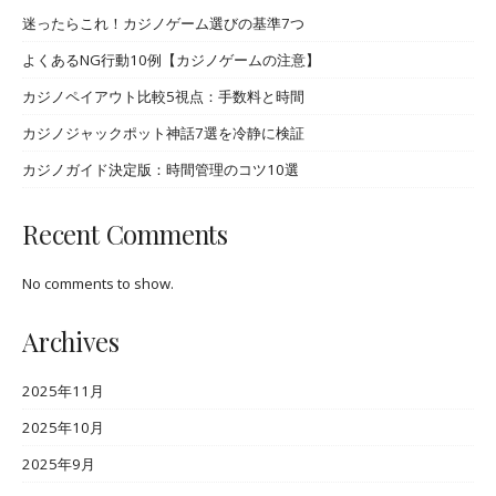
迷ったらこれ！カジノゲーム選びの基準7つ
よくあるNG行動10例【カジノゲームの注意】
カジノペイアウト比較5視点：手数料と時間
カジノジャックポット神話7選を冷静に検証
カジノガイド決定版：時間管理のコツ10選
Recent Comments
No comments to show.
Archives
2025年11月
2025年10月
2025年9月