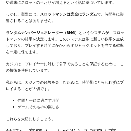
や週末にスロットの当たりが増えるという話に基づいています。
しかし、実際には、
スロットマシンは完全にランダム
で、時間帯に影
響されることはありません。
ランダムナンバージェネレーター（RNG）
というシステムが、スロッ
トマシンの結果を決定します。このシステムは常に新しい数字を生成
しており、プレイする時間にかかわらずジャックポットを当てる確率
を一定に保ちます。
カジノは、プレイヤーに対して公平であることを保証するために、こ
の技術を使用しています。
私たちは、カジノでの経験を楽しむために、時間帯にとらわれずにプ
レイすることが大切です。
仲間と一緒に過ごす時間
ゲームそのものの楽しさ
これらを大切にしましょう。