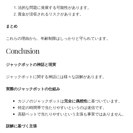
法的な問題に発展する可能性があります。
賞金が没収されるリスクがあります。
まとめ
これらの理由から、年齢制限はしっかりと守られています。
Conclusion
ジャックポットの神話と現実
ジャックポットに関する神話には様々な誤解があります。
実際のジャックポットの仕組み
カジノのジャックポットは
完全に偶然性
に基づいています。
特定の時間帯で当たりやすいというのは迷信です。
高額ベットで当たりやすいという主張も事実ではありません。
誤解に基づく主張