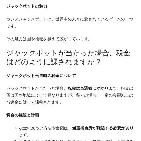
ジャックポットの魅力
カジノジャックポットは、世界中の人々に愛されているゲームの一つ
です。
その魅力は国や地域を超えて広がっています。
ジャックポットが当たった場合、税金
はどのように課されますか？
ジャックポット当選時の税金について
ジャックポットが当たった場合、
税金は当選者にかかります
。税金の
額は国や地域によって異なりますが、多くの場合、一定の金額以上の
当選金に対して課税されます。
税金の確認と計画
税金の支払い方法や金額は、
当選者自身が確認する必要があり
ます
。