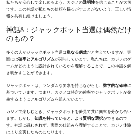
私たちが安心して楽しめるよう、カジノの
透明性
を信じることが大切
です。この神話が私たちの信頼を揺るがすことがないよう、正しい情
報を共有し続けましょう。
神話8：ジャックポット当選は偶然だけ
のもの？
多くの人がジャックポット当選は
単なる偶然
だと考えていますが、実
際には
確率とアルゴリズム
が関与しています。私たちは、カジノのゲ
ームがどのように設計されているかを理解することで、この神話を解
き明かすことができます。
ジャックポットは、ランダムな要素を持ちながらも、
数学的な確率
に
基づいています。つまり、カジノは特定の確率でジャックポットが発
生するようにアルゴリズムを組んでいます。
カジノで楽しむとき、ジャックポットを夢見て共に興奮を分かち合い
ます。しかし、
知識を持っていると、より賢明な選択
ができるので
す。神話に惑わされず、実際の仕組みを理解することで、カジノ体験
はより充実したものになります。