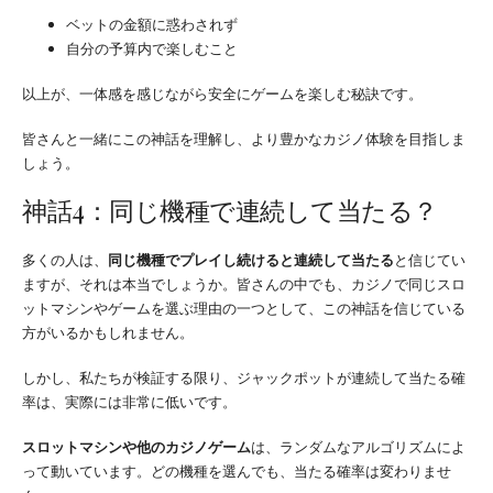
ベットの金額に惑わされず
自分の予算内で楽しむこと
以上が、一体感を感じながら安全にゲームを楽しむ秘訣です。
皆さんと一緒にこの神話を理解し、より豊かなカジノ体験を目指しま
しょう。
神話4：同じ機種で連続して当たる？
多くの人は、
同じ機種でプレイし続けると連続して当たる
と信じてい
ますが、それは本当でしょうか。皆さんの中でも、カジノで同じスロ
ットマシンやゲームを選ぶ理由の一つとして、この神話を信じている
方がいるかもしれません。
しかし、私たちが検証する限り、ジャックポットが連続して当たる確
率は、実際には非常に低いです。
スロットマシンや他のカジノゲーム
は、ランダムなアルゴリズムによ
って動いています。どの機種を選んでも、当たる確率は変わりませ